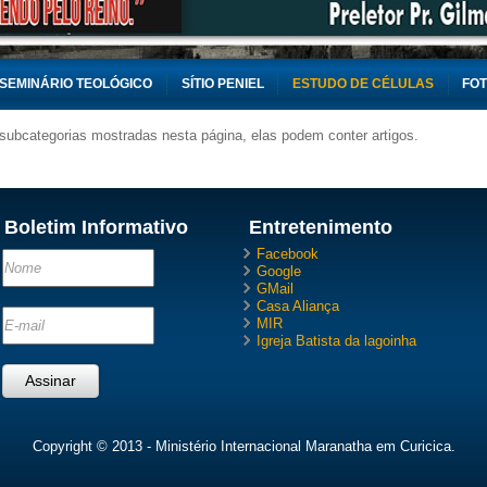
SEMINÁRIO TEOLÓGICO
SÍTIO PENIEL
ESTUDO DE CÉLULAS
FO
 subcategorias mostradas nesta página, elas podem conter artigos.
Boletim Informativo
Entretenimento
Facebook
Google
GMail
Casa Aliança
MIR
Igreja Batista da lagoinha
Copyright © 2013 - Ministério Internacional Maranatha em Curicica.