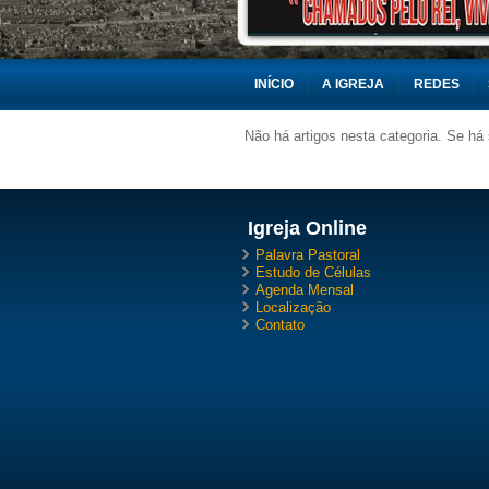
INÍCIO
A IGREJA
REDES
Não há artigos nesta categoria. Se há
Igreja Online
Palavra Pastoral
Estudo de Células
Agenda Mensal
Localização
Contato